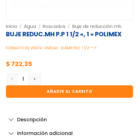
Inicio
/
Agua
/
Roscados
/
Buje de reducción mh
BUJE REDUC.MH P.P 1 1/2 «, 1 » POLIMEX
FORMATO DE VENTA: UNIDAD
DIÁMETRO: 1 1/2″ * 1″
$
722,35
BUJE REDUC.MH P.P 1 1/2 ", 1 " POLIMEX cantidad
AÑADIR AL CARRITO
Descripción
Información adicional