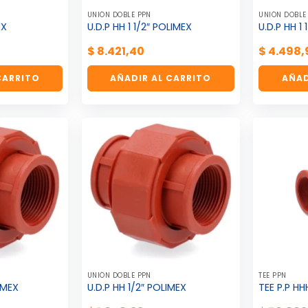
UNIÓN DOBLE PPN
UNIÓN DOBLE
EX
U.D.P HH 1 1/2″ POLIMEX
U.D.P HH 1
$
8.421,40
$
4.498,
CARRITO
AÑADIR AL CARRITO
AÑAD
UNIÓN DOBLE PPN
TEE PPN
IMEX
U.D.P HH 1/2″ POLIMEX
TEE P.P HH