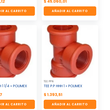
,12
$
45.060,01
IR AL CARRITO
AÑADIR AL CARRITO
TEE PPN
H 1 1/4 » POLIMEX
TEE P.P HHH 1 » POLIMEX
07
$
1.393,51
IR AL CARRITO
AÑADIR AL CARRITO