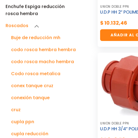
Enchufe Espiga reducción
UNIÓN DOBLE PPN
U.D.P HH 2″ POLIM
rosca hembra
$
10.132,46
Roscados
AÑADIR AL 
Buje de reducción mh
codo rosca hembra hembra
codo rosca macho hembra
Codo rosca metalica
conex tanque cruz
conexión tanque
cruz
cupla ppn
UNIÓN DOBLE PPN
U.D.P HH 3/4″ POL
cupla reducción