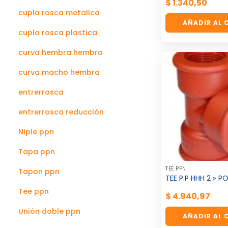
$
1.340,50
cupla rosca metalica
AÑADIR AL 
cupla rosca plastica
curva hembra hembra
curva macho hembra
entrerrosca
entrerrosca reducción
Niple ppn
Tapa ppn
TEE PPN
Tapon ppn
TEE P.P HHH 2 » P
Tee ppn
$
4.940,97
Unión doble ppn
AÑADIR AL 