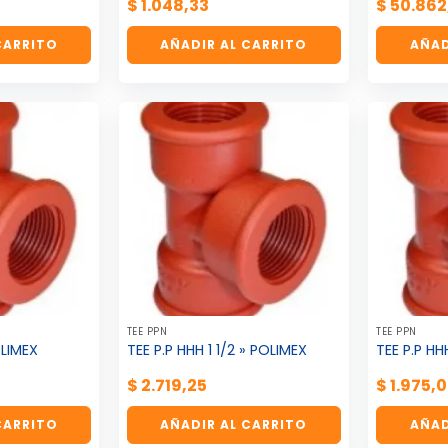
$
1.048,33
$
50.862
CARRITO
AÑADIR AL CARRITO
AÑAD
TEE PPN
TEE PPN
OLIMEX
TEE P.P HHH 1 1/2 » POLIMEX
TEE P.P HH
$
2.719,25
$
1.975,
CARRITO
AÑADIR AL CARRITO
AÑAD