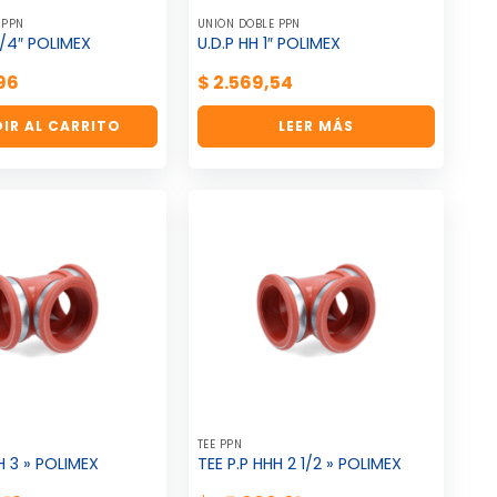
 PPN
UNIÓN DOBLE PPN
 1/4″ POLIMEX
U.D.P HH 1″ POLIMEX
96
$
2.569,54
IR AL CARRITO
LEER MÁS
TEE PPN
H 3 » POLIMEX
TEE P.P HHH 2 1/2 » POLIMEX