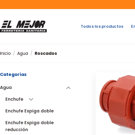
Saltar
al
contenido
Todos los productos
E
Inicio
/
Agua
/
Roscados
Categorías
Agua
Enchufe
Enchufe Espiga doble
Enchufe Espiga doble
reducción