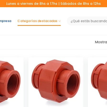
Lunes a viernes de 8hs a 17hs | Sábados de 8hs a 12hs
Buscar
mpresa
Categorías destacadas
por:
Mostra