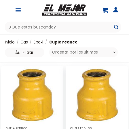
Saltar
al
contenido
Buscar
por:
Inicio
/
Gas
/
Epoxi
/
Cupla reducc
Filtrar
CUPLA REDUCC
CUPLA REDUCC