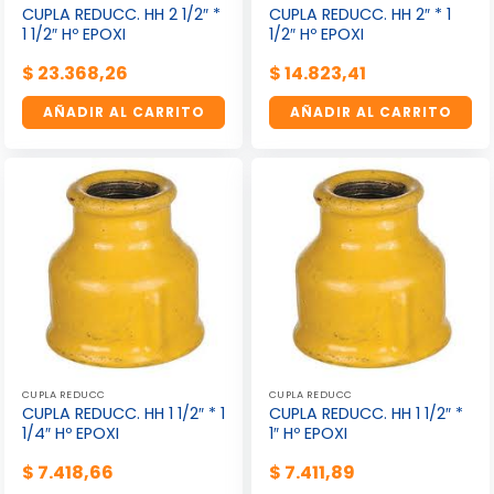
CUPLA REDUCC. HH 2 1/2″ *
CUPLA REDUCC. HH 2″ * 1
1 1/2″ Hº EPOXI
1/2″ Hº EPOXI
$
23.368,26
$
14.823,41
AÑADIR AL CARRITO
AÑADIR AL CARRITO
CUPLA REDUCC
CUPLA REDUCC
CUPLA REDUCC. HH 1 1/2″ * 1
CUPLA REDUCC. HH 1 1/2″ *
1/4″ Hº EPOXI
1″ Hº EPOXI
$
7.418,66
$
7.411,89