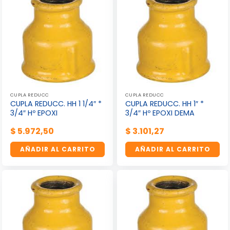
CUPLA REDUCC
CUPLA REDUCC
CUPLA REDUCC. HH 1 1/4″ *
CUPLA REDUCC. HH 1″ *
3/4″ Hº EPOXI
3/4″ Hº EPOXI DEMA
$
5.972,50
$
3.101,27
AÑADIR AL CARRITO
AÑADIR AL CARRITO