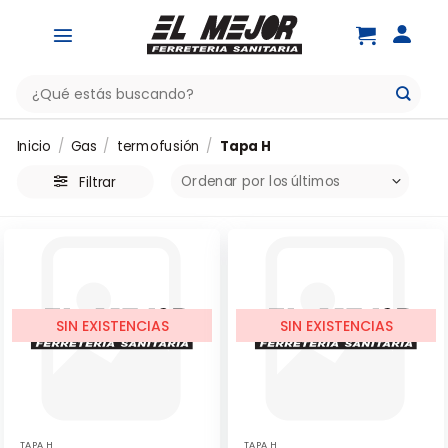
Saltar
al
contenido
Buscar
por:
Inicio
/
Gas
/
termofusión
/
Tapa H
Filtrar
SIN EXISTENCIAS
SIN EXISTENCIAS
TAPA H
TAPA H