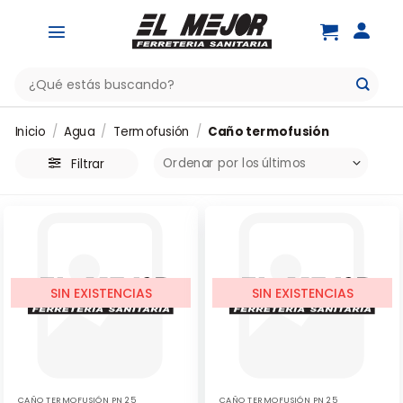
Saltar
al
contenido
Buscar
por:
Inicio
/
Agua
/
Termofusión
/
Caño termofusión
Filtrar
SIN EXISTENCIAS
SIN EXISTENCIAS
CAÑO TERMOFUSIÓN PN 25
CAÑO TERMOFUSIÓN PN 25