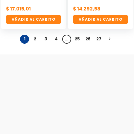
$
17.015,01
$
14.292,58
AÑADIR AL CARRITO
AÑADIR AL CARRITO
1
2
3
4
…
25
26
27