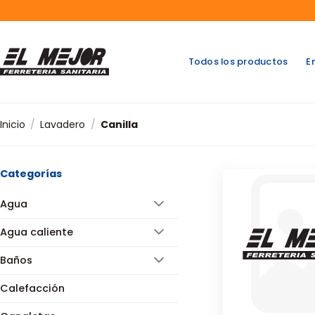
Saltar
al
contenido
Todos los productos
E
Inicio
/
Lavadero
/
Canilla
Categorías
Agua
Agua caliente
Baños
Calefacción