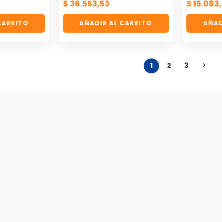
$
36.553,53
$
15.083
CARRITO
AÑADIR AL CARRITO
AÑAD
1
2
3