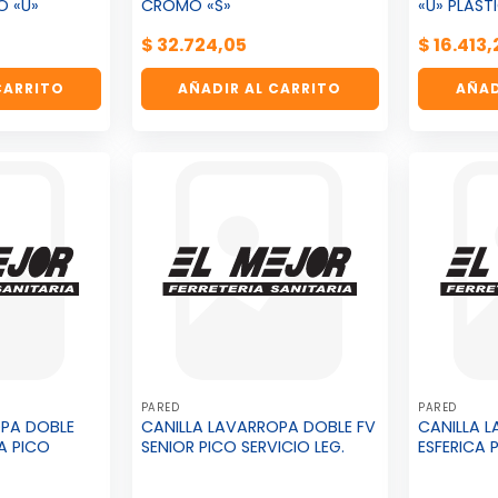
O «U»
CROMO «S»
«U» PLAS
$
32.724,05
$
16.413,
CARRITO
AÑADIR AL CARRITO
AÑAD
PARED
PARED
OPA DOBLE
CANILLA LAVARROPA DOBLE FV
CANILLA 
A PICO
SENIOR PICO SERVICIO LEG.
ESFERICA