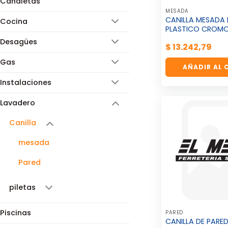
Canaletas
MESADA
CANILLA MESADA 
Cocina
PLASTICO CROM
Desagües
$
13.242,79
Gas
AÑADIR AL 
Instalaciones
Lavadero
Canilla
mesada
Pared
piletas
Piscinas
PARED
CANILLA DE PARE