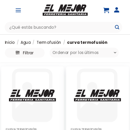
Saltar
al
contenido
Buscar
por:
Inicio
/
Agua
/
Termofusión
/
curva termofusión
Filtrar
CURVA TERMOFUSIÓN
CURVA TERMOFUSIÓN