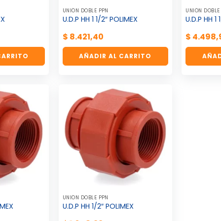
UNIÓN DOBLE PPN
UNIÓN DOBLE
EX
U.D.P HH 1 1/2″ POLIMEX
U.D.P HH 1
$
8.421,40
$
4.498,
CARRITO
AÑADIR AL CARRITO
AÑAD
UNIÓN DOBLE PPN
IMEX
U.D.P HH 1/2″ POLIMEX