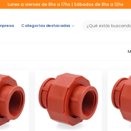
Lunes a viernes de 8hs a 17hs | Sábados de 8hs a 12hs
Buscar
mpresa
Categorías destacadas
por:
M