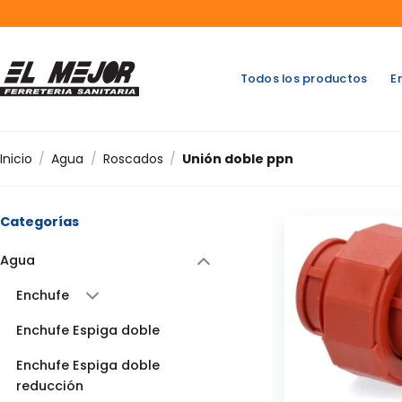
Saltar
al
contenido
Todos los productos
E
Inicio
/
Agua
/
Roscados
/
Unión doble ppn
Categorías
Agua
Enchufe
Enchufe Espiga doble
Enchufe Espiga doble
reducción