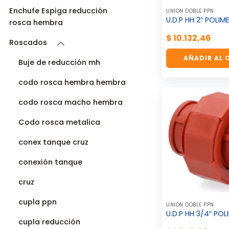
Enchufe Espiga reducción
UNIÓN DOBLE PPN
U.D.P HH 2″ POLIM
rosca hembra
$
10.132,46
Roscados
AÑADIR AL 
Buje de reducción mh
codo rosca hembra hembra
codo rosca macho hembra
Codo rosca metalica
conex tanque cruz
conexión tanque
cruz
cupla ppn
UNIÓN DOBLE PPN
U.D.P HH 3/4″ POL
cupla reducción