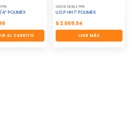
 PPN
UNIÓN DOBLE PPN
 1/4″ POLIMEX
U.D.P HH 1″ POLIMEX
96
$
2.569,54
IR AL CARRITO
LEER MÁS