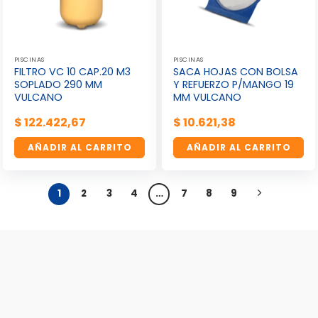
PISCINAS
PISCINAS
FILTRO VC 10 CAP.20 M3
SACA HOJAS CON BOLSA
SOPLADO 290 MM
Y REFUERZO P/MANGO 19
VULCANO
MM VULCANO
$
122.422,67
$
10.621,38
AÑADIR AL CARRITO
AÑADIR AL CARRITO
1
2
3
4
…
7
8
9