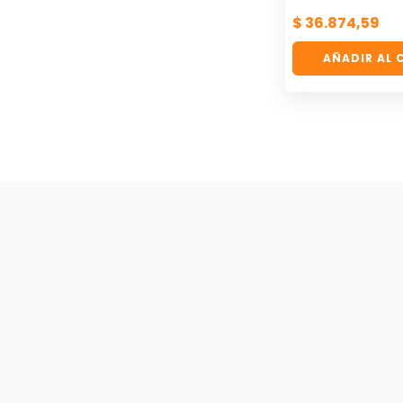
$
36.874,59
AÑADIR AL 