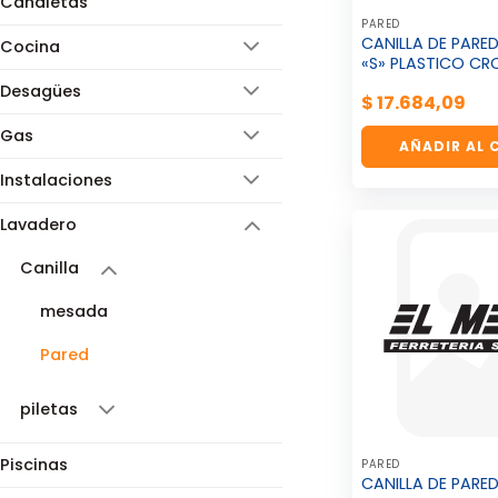
Canaletas
PARED
CANILLA DE PARE
Cocina
«S» PLASTICO C
Desagües
$
17.684,09
Gas
AÑADIR AL 
Instalaciones
Lavadero
Canilla
mesada
Pared
piletas
Piscinas
PARED
CANILLA DE PARED