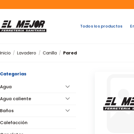
Saltar
al
contenido
Todos los productos
E
Inicio
/
Lavadero
/
Canilla
/
Pared
Categorías
Agua
Agua caliente
Baños
Calefacción