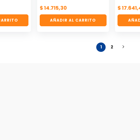
$
14.715,30
$
17.641,
CARRITO
AÑADIR AL CARRITO
AÑAD
1
2