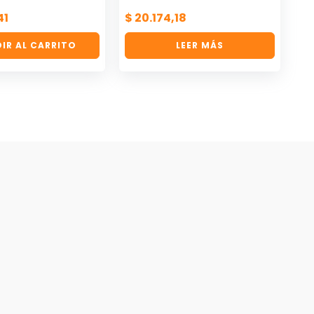
41
$
20.174,18
IR AL CARRITO
LEER MÁS