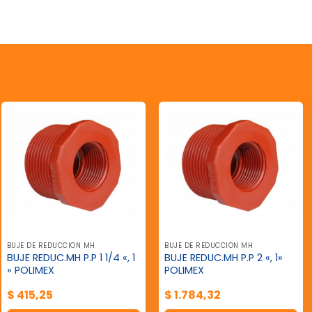
BUJE DE REDUCCIÓN MH
BUJE DE REDUCCIÓN MH
BUJE REDUC.MH P.P 1 1/4 «, 1
BUJE REDUC.MH P.P 2 «, 1»
» POLIMEX
POLIMEX
$
415,25
$
1.784,32