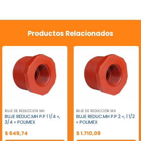
Productos Relacionados
BUJE DE REDUCCIÓN MH
BUJE DE REDUCCIÓN MH
BUJE REDUC.MH P.P 1 1/4 «,
BUJE REDUC.MH P.P 2 «, 1 1/2
3/4 » POLIMEX
» POLIMEX
$
649,74
$
1.710,08