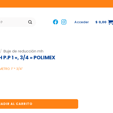
Acceder
$
0,00
/
Buje de reducción mh
.P 1 «, 3/4 » POLIMEX
METRO: 1″ * 3/4″
3/4 " POLIMEX cantidad
ADIR AL CARRITO