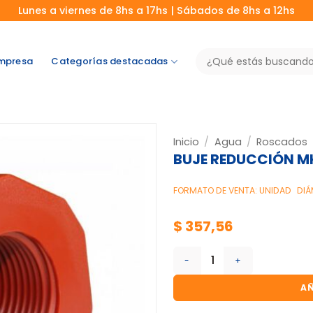
Lunes a viernes de 8hs a 17hs | Sábados de 8hs a 12hs
Buscar
mpresa
Categorías destacadas
por:
Inicio
/
Agua
/
Roscados
BUJE REDUCCIÓN MH P
FORMATO DE VENTA: UNIDAD
DIÁ
$
357,56
BUJE REDUCCIÓN MH P.P 1 ", 
AÑ