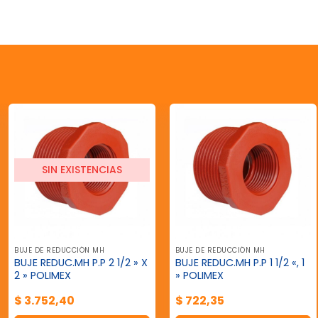
SIN EXISTENCIAS
BUJE DE REDUCCIÓN MH
BUJE DE REDUCCIÓN MH
BUJE REDUC.MH P.P 2 1/2 » X
BUJE REDUC.MH P.P 1 1/2 «, 1
2 » POLIMEX
» POLIMEX
$
3.752,40
$
722,35