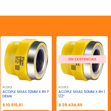
SIN EXISTENCIAS
ACOPLE
ACOPLE
ACOPLE SIGAS 32MM X RH 1″
ACOPLE SIGAS 50MM X RH 1
DEMA
1/2″
$
10.515,51
$
29.434,65