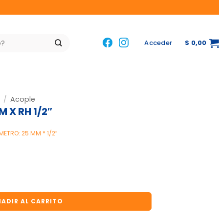
Acceder
$
0,00
/
Acople
 X RH 1/2″
METRO: 25 MM * 1/2″
/2" cantidad
ADIR AL CARRITO