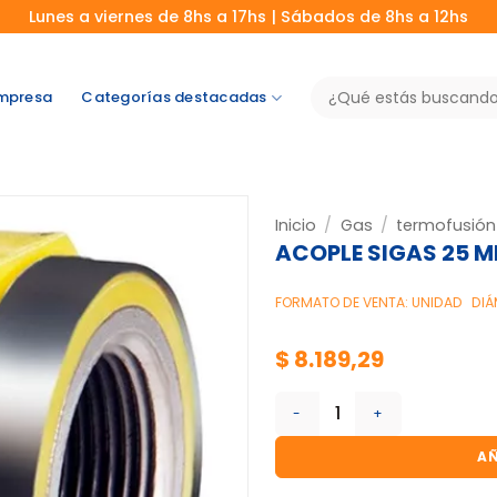
Lunes a viernes de 8hs a 17hs | Sábados de 8hs a 12hs
Buscar
mpresa
Categorías destacadas
por:
Inicio
/
Gas
/
termofusión
ACOPLE SIGAS 25 MM
FORMATO DE VENTA: UNIDAD
DIÁ
$
8.189,29
ACOPLE SIGAS 25 MM X RH 1
AÑ