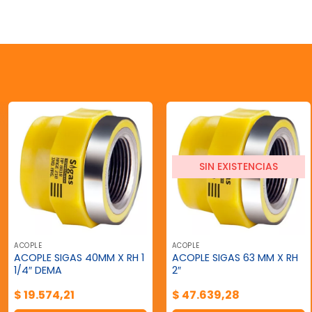
SIN EXISTENCIAS
ACOPLE
ACOPLE
ACOPLE SIGAS 40MM X RH 1
ACOPLE SIGAS 63 MM X RH
1/4″ DEMA
2″
$
19.574,21
$
47.639,28