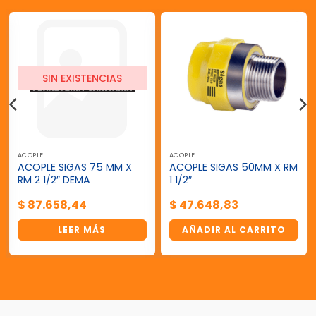
SIN EXISTENCIAS
ACOPLE
ACOPLE
ACOPLE SIGAS 75 MM X
ACOPLE SIGAS 50MM X RM
RM 2 1/2″ DEMA
1 1/2″
$
87.658,44
$
47.648,83
LEER MÁS
AÑADIR AL CARRITO