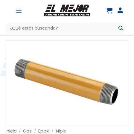
Saltar
al
contenido
Buscar
por:
Inicio
/
Gas
/
Epoxi
/
Niple