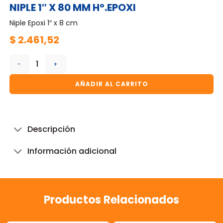
NIPLE 1″ X 80 MM Hº.EPOXI
Niple Epoxi 1″ x 8 cm
$
2.461,52
NIPLE 1" X 80 MM Hº.EPOXI cantidad
AÑADIR AL CARRITO
Descripción
Información adicional
Productos Relacionados