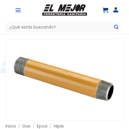
Saltar
al
contenido
Buscar
por:
Inicio
/
Gas
/
Epoxi
/
Niple