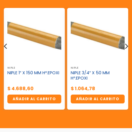
NIPLE
NIPLE
NIPLE 3/4″ X 50 MM
NIPLE 1″ X 150 MM Hº.EPOXI
Hº.EPOXI
$
4.688,60
$
1.064,78
AÑADIR AL CARRITO
AÑADIR AL CARRITO