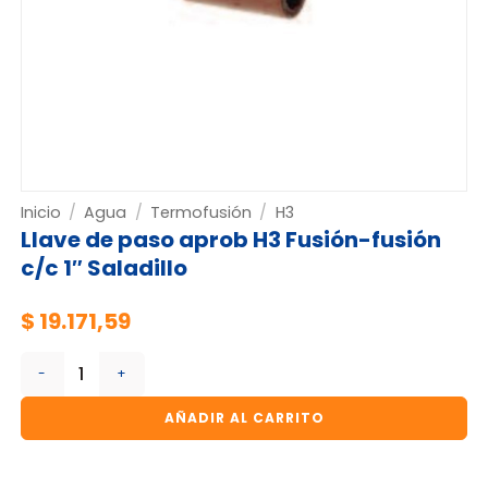
Inicio
/
Agua
/
Termofusión
/
H3
Llave de paso aprob H3 Fusión-fusión
c/c 1″ Saladillo
$
19.171,59
Llave de paso aprob H3 Fusión-fusión c/c 1" Saladillo cant
AÑADIR AL CARRITO