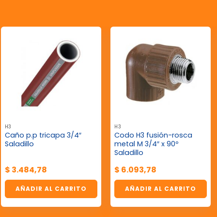
H3
H3
Caño p.p tricapa 3/4″
Codo H3 fusión-rosca
Saladillo
metal M 3/4″ x 90º
Saladillo
$
3.484,78
$
6.093,78
AÑADIR AL CARRITO
AÑADIR AL CARRITO