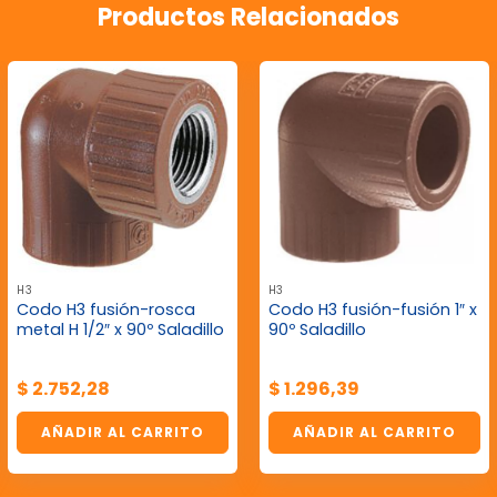
Productos Relacionados
H3
H3
Codo H3 fusión-rosca
Codo H3 fusión-fusión 1″ x
metal H 1/2″ x 90º Saladillo
90º Saladillo
$
2.752,28
$
1.296,39
AÑADIR AL CARRITO
AÑADIR AL CARRITO