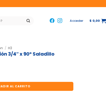
Acceder
$
0,00
ón
/
H3
ón 3/4″ x 90º Saladillo
x 90º Saladillo cantidad
ADIR AL CARRITO