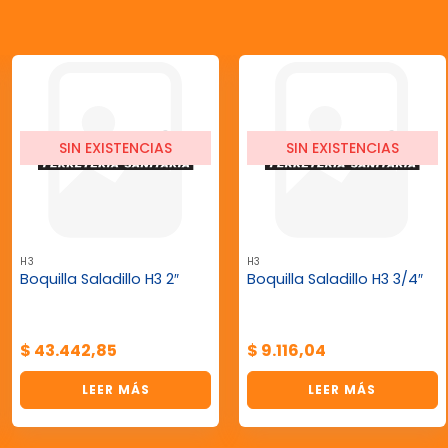
SIN EXISTENCIAS
SIN EXISTENCIAS
H3
H3
Boquilla Saladillo H3 2″
Boquilla Saladillo H3 3/4″
$
43.442,85
$
9.116,04
LEER MÁS
LEER MÁS