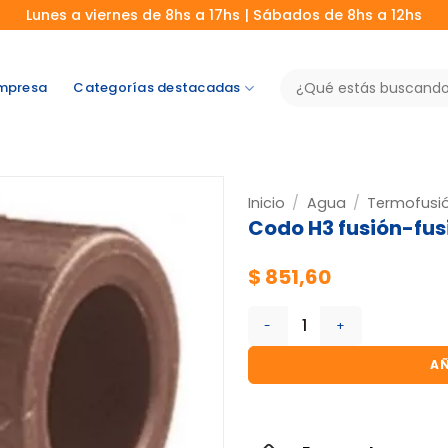
Lunes a viernes de 8hs a 17hs | Sábados de 8hs a 12hs
Buscar
mpresa
Categorías destacadas
por:
Inicio
/
Agua
/
Termofusi
Codo H3 fusión-fusi
$
851,60
Codo H3 fusión-fusión 3/4" 
AÑ