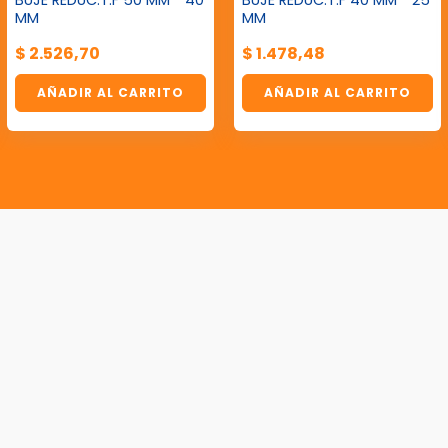
BUJE REDUC.T.F 50 MM * 40
BUJE REDUC.T.F 40 MM * 25
MM
MM
$
2.526,70
$
1.478,48
AÑADIR AL CARRITO
AÑADIR AL CARRITO