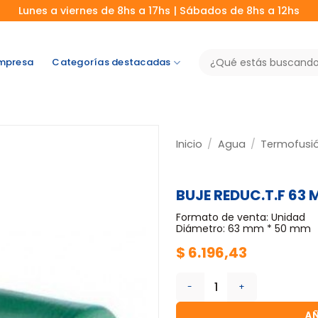
Lunes a viernes de 8hs a 17hs | Sábados de 8hs a 12hs
Buscar
mpresa
Categorías destacadas
por:
Inicio
/
Agua
/
Termofusi
BUJE REDUC.T.F 63 
Formato de venta: Unidad
Diámetro: 63 mm * 50 mm
$
6.196,43
BUJE REDUC.T.F 63 MM * 50
AÑ