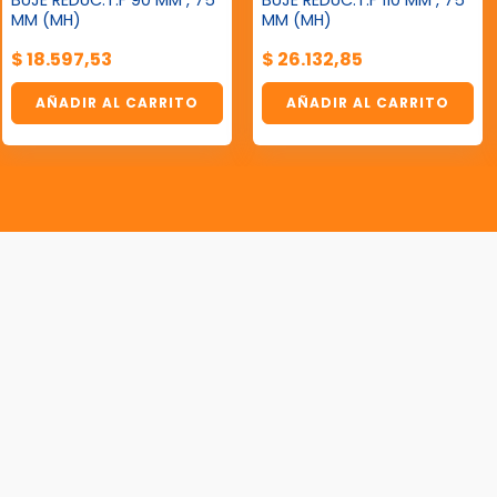
BUJE REDUC.T.F 90 MM , 75
BUJE REDUC.T.F 110 MM , 75
MM (MH)
MM (MH)
$
18.597,53
$
26.132,85
AÑADIR AL CARRITO
AÑADIR AL CARRITO