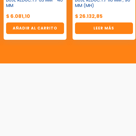
BUJE REDUC.T.F 63 MM * 40
BUJE REDUC.T.F 110 MM , 90
MM
MM (MH)
$
6.081,10
$
26.132,85
AÑADIR AL CARRITO
LEER MÁS