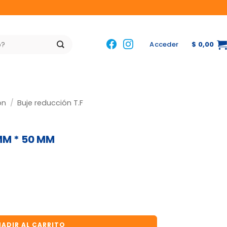
Acceder
$
0,00
ón
/
Buje reducción T.F
MM * 50 MM
 MM cantidad
ADIR AL CARRITO