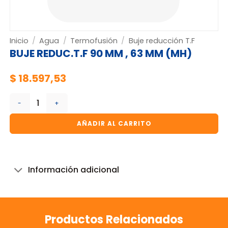
Inicio
/
Agua
/
Termofusión
/
Buje reducción T.F
BUJE REDUC.T.F 90 MM , 63 MM (MH)
$
18.597,53
BUJE REDUC.T.F 90 MM , 63 MM (MH) cantidad
AÑADIR AL CARRITO
Información adicional
Productos Relacionados