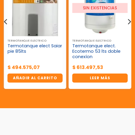
SIN EXISTENCIAS
TERMOTANQUE ELECTRICO
TERMOTANQUE ELECTRICO
Termotanque elect Saiar
Termotanque elect.
pie 85lts
Ecotermo 53 lts doble
conexíon
$
494.575,07
$
613.497,53
AÑADIR AL CARRITO
LEER MÁS