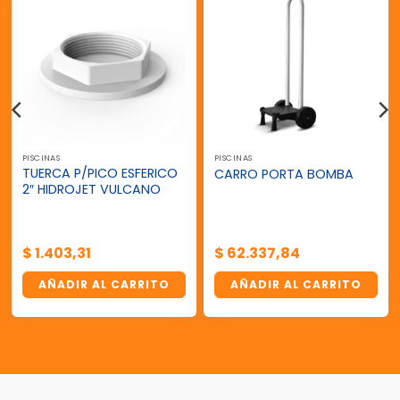
PISCINAS
PISCINAS
TUERCA P/PICO ESFERICO
CARRO PORTA BOMBA
2″ HIDROJET VULCANO
$
1.403,31
$
62.337,84
AÑADIR AL CARRITO
AÑADIR AL CARRITO