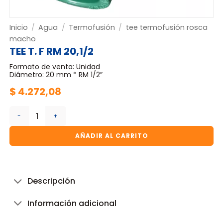
Inicio
/
Agua
/
Termofusión
/
tee termofusión rosca
macho
TEE T. F RM 20,1/2
Formato de venta: Unidad
Diámetro: 20 mm * RM 1/2″
$
4.272,08
TEE T. F RM 20,1/2 cantidad
AÑADIR AL CARRITO
Descripción
Información adicional