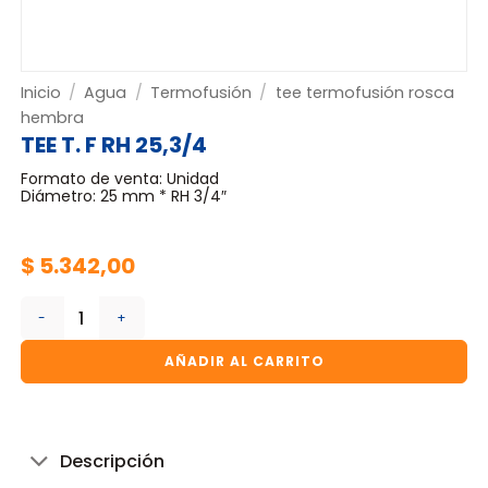
Inicio
/
Agua
/
Termofusión
/
tee termofusión rosca
hembra
TEE T. F RH 25,3/4
Formato de venta: Unidad
Diámetro: 25 mm * RH 3/4″
$
5.342,00
TEE T. F RH 25,3/4 cantidad
AÑADIR AL CARRITO
Descripción