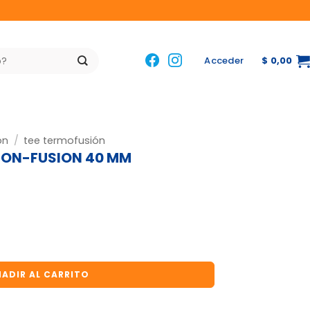
Acceder
$
0,00
ón
/
tee termofusión
SION-FUSION 40 MM
ION 40 MM cantidad
ADIR AL CARRITO