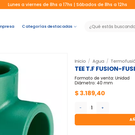
Lunes a viernes de 8hs a 17hs | Sábados de 8hs a 12hs
Buscar
mpresa
Categorías destacadas
por:
Inicio
/
Agua
/
Termofusi
TEE T.F FUSION-FU
Formato de venta: Unidad
Diámetro: 40 mm
$
3.189,40
TEE T.F FUSION-FUSION-FUS
AÑ