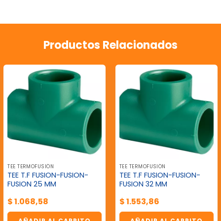
Productos Relacionados
TEE TERMOFUSIÓN
TEE TERMOFUSIÓN
TEE T.F FUSION-FUSION-
TEE T.F FUSION-FUSION-
FUSION 25 MM
FUSION 32 MM
$
1.068,58
$
1.553,86
AÑADIR AL CARRITO
AÑADIR AL CARRITO