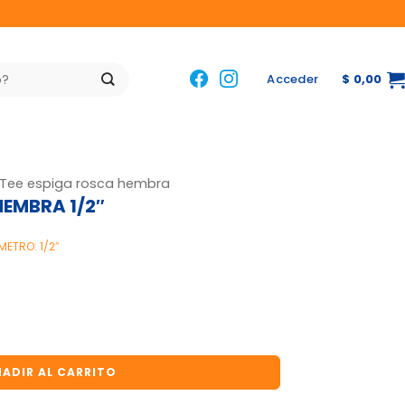
Acceder
$
0,00
Tee espiga rosca hembra
HEMBRA 1/2″
METRO: 1/2″
/2" cantidad
ADIR AL CARRITO