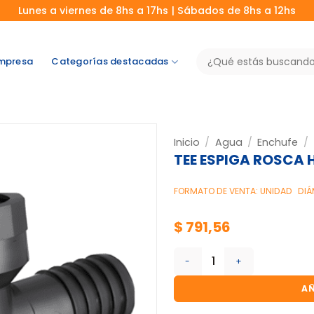
Lunes a viernes de 8hs a 17hs | Sábados de 8hs a 12hs
Buscar
mpresa
Categorías destacadas
por:
Inicio
/
Agua
/
Enchufe
/
TEE ESPIGA ROSCA 
FORMATO DE VENTA: UNIDAD
DIÁ
$
791,56
TEE ESPIGA ROSCA HEMBRA 1
AÑ