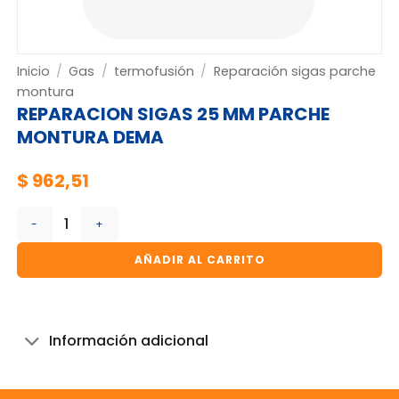
Inicio
/
Gas
/
termofusión
/
Reparación sigas parche
montura
REPARACION SIGAS 25 MM PARCHE
MONTURA DEMA
$
962,51
REPARACION SIGAS 25 MM PARCHE MONTURA DEMA cantida
AÑADIR AL CARRITO
Información adicional