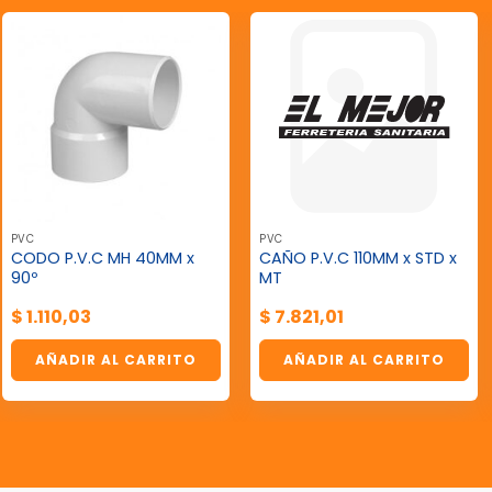
PVC
PVC
CODO P.V.C MH 40MM x
CAÑO P.V.C 110MM x STD x
90º
MT
$
1.110,03
$
7.821,01
AÑADIR AL CARRITO
AÑADIR AL CARRITO