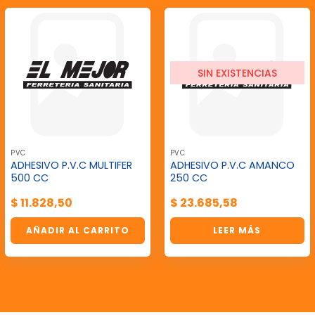
SIN EXISTENCIAS
PVC
PVC
ADHESIVO P.V.C MULTIFER
ADHESIVO P.V.C AMANCO
500 CC
250 CC
$
11.828,50
$
23.685,58
AÑADIR AL CARRITO
LEER MÁS