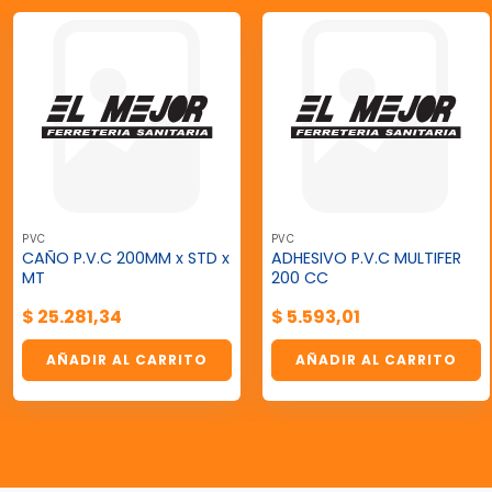
PVC
PVC
CAÑO P.V.C 200MM x STD x
ADHESIVO P.V.C MULTIFER
MT
200 CC
$
25.281,34
$
5.593,01
AÑADIR AL CARRITO
AÑADIR AL CARRITO