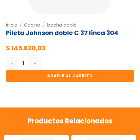
Inicio
/
Cocina
/
bacha doble
Pileta Johnson doble C 37 linea 304
$
145.620,03
Pileta Johnson doble C 37 linea 304 cantidad
AÑADIR AL CARRITO
Productos Relacionados