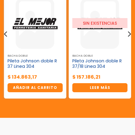
SIN EXISTENCIAS
BACHA DOBLE
BACHA DOBLE
Pileta Johnson doble R
Pileta Johnson doble R
37 Linea 304
37/18 Linea 304
$
134.863,17
$
157.186,21
AÑADIR AL CARRITO
LEER MÁS