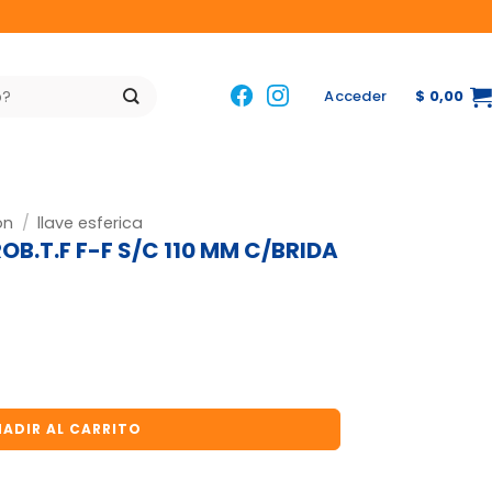
Acceder
$
0,00
ón
/
llave esferica
OB.T.F F-F S/C 110 MM C/BRIDA
-F S/C 110 MM C/BRIDA ACQUA SISTEM cantidad
ADIR AL CARRITO