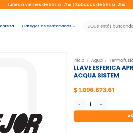
Lunes a viernes de 8hs a 17hs | Sábados de 8hs a 12hs
Buscar
mpresa
Categorías destacadas
por:
Inicio
/
Agua
/
Termofusi
LLAVE ESFERICA APR
ACQUA SISTEM
$
1.096.873,61
LLAVE ESFERICA APROB.T.F F
AÑ