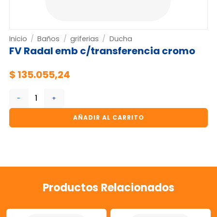
Inicio
/
Baños
/
griferias
/
Ducha
FV Radal emb c/transferencia cromo
$
135.055,24
FV Radal emb c/transferencia cromo cantidad
AÑADIR AL CARRITO
Productos Relacionados