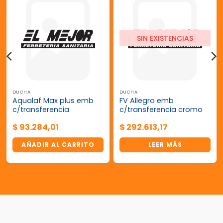
SIN EXISTENCIAS
DUCHA
DUCHA
Aqualaf Max plus emb
FV Allegro emb
c/transferencia
c/transferencia cromo
$
93.284,01
$
292.613,17
AÑADIR AL CARRITO
LEER MÁS