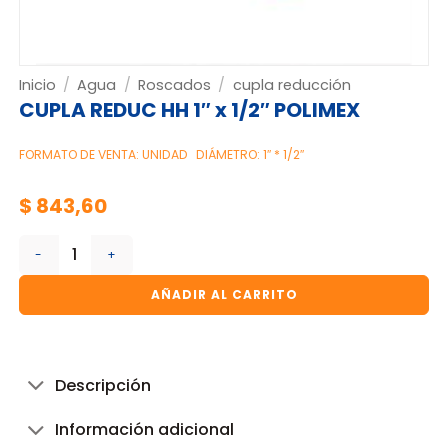
Inicio
/
Agua
/
Roscados
/
cupla reducción
CUPLA REDUC HH 1″ x 1/2″ POLIMEX
FORMATO DE VENTA: UNIDAD
DIÁMETRO: 1″ * 1/2″
$
843,60
CUPLA REDUC HH 1" x 1/2" POLIMEX cantidad
AÑADIR AL CARRITO
Descripción
Información adicional