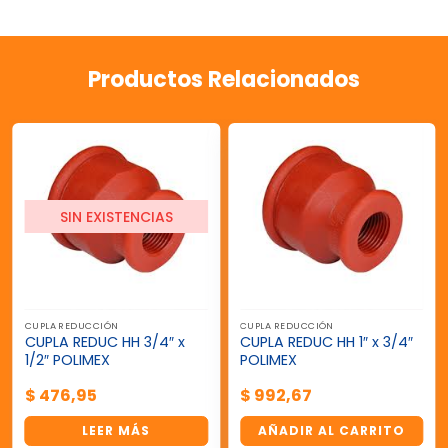
Productos Relacionados
SIN EXISTENCIAS
CUPLA REDUCCIÓN
CUPLA REDUCCIÓN
CUPLA REDUC HH 3/4″ x
CUPLA REDUC HH 1″ x 3/4″
1/2″ POLIMEX
POLIMEX
$
476,95
$
992,67
LEER MÁS
AÑADIR AL CARRITO