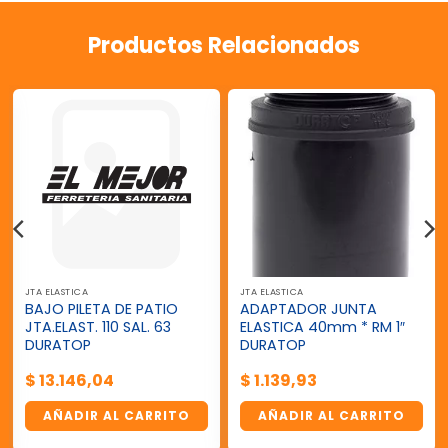
Productos Relacionados
JTA ELASTICA
JTA ELASTICA
BAJO PILETA DE PATIO
ADAPTADOR JUNTA
JTA.ELAST. 110 SAL. 63
ELASTICA 40mm * RM 1″
DURATOP
DURATOP
$
13.146,04
$
1.139,93
AÑADIR AL CARRITO
AÑADIR AL CARRITO