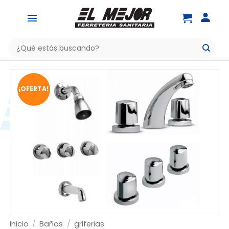
Saltar
al
contenido
Buscar
por:
¡OFERTA!
Inicio
/
Baños
/
griferias