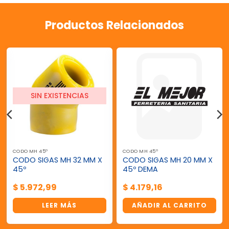
Productos Relacionados
SIN EXISTENCIAS
CODO MH 45º
CODO MH 45º
CODO SIGAS MH 32 MM X
CODO SIGAS MH 20 MM X
45º
45º DEMA
$
5.972,99
$
4.179,16
LEER MÁS
AÑADIR AL CARRITO