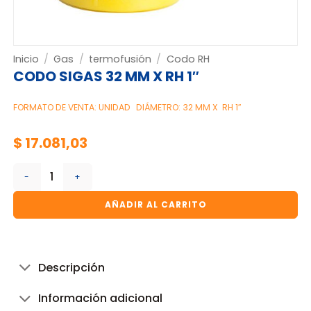
Inicio
/
Gas
/
termofusión
/
Codo RH
CODO SIGAS 32 MM X RH 1″
FORMATO DE VENTA: UNIDAD
DIÁMETRO: 32 MM X RH 1″
$
17.081,03
CODO SIGAS 32 MM X RH 1" cantidad
AÑADIR AL CARRITO
Descripción
Información adicional