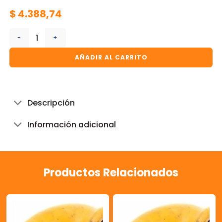
$
4.388,74
CODO REDUCC. HH 1" * 1/2" Hº EPOXI cantidad
AÑADIR AL CARRITO
Descripción
Información adicional
Productos Relacionados