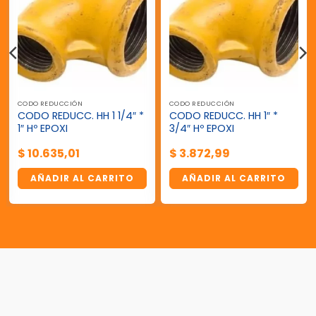
CODO REDUCCIÓN
CODO REDUCCIÓN
CODO REDUCC. HH 1 1/4″ *
CODO REDUCC. HH 1″ *
1″ Hº EPOXI
3/4″ Hº EPOXI
$
10.635,01
$
3.872,99
AÑADIR AL CARRITO
AÑADIR AL CARRITO