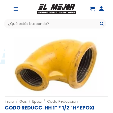
Saltar
al
contenido
Buscar
por:
Inicio
/
Gas
/
Epoxi
/
Codo Reducción
CODO REDUCC. HH 1″ * 1/2″ Hº EPOXI