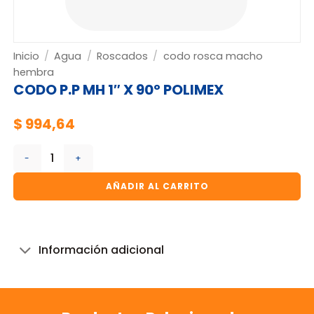
Inicio
/
Agua
/
Roscados
/
codo rosca macho
hembra
CODO P.P MH 1″ X 90º POLIMEX
$
994,64
CODO P.P MH 1" X 90º POLIMEX cantidad
AÑADIR AL CARRITO
Información adicional