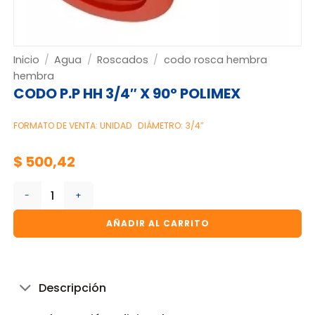
Inicio
/
Agua
/
Roscados
/
codo rosca hembra
hembra
CODO P.P HH 3/4″ X 90º POLIMEX
FORMATO DE VENTA: UNIDAD
DIÁMETRO: 3/4″
$
500,42
CODO P.P HH 3/4" X 90º POLIMEX cantidad
AÑADIR AL CARRITO
Descripción