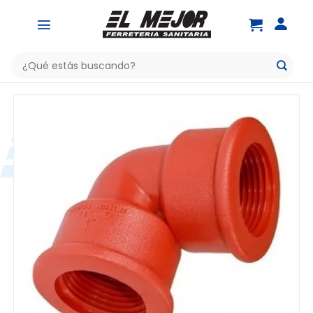
Saltar
al
contenido
Buscar
por: