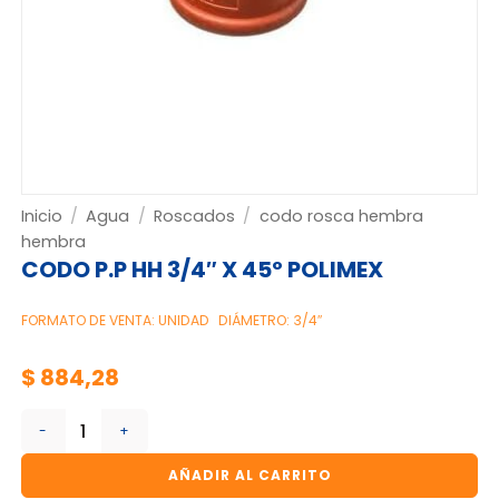
Inicio
/
Agua
/
Roscados
/
codo rosca hembra
hembra
CODO P.P HH 3/4″ X 45º POLIMEX
FORMATO DE VENTA: UNIDAD
DIÁMETRO: 3/4″
$
884,28
CODO P.P HH 3/4" X 45º POLIMEX cantidad
AÑADIR AL CARRITO