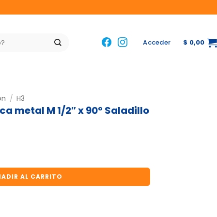
Acceder
$
0,00
ón
/
H3
a metal M 1/2″ x 90º Saladillo
 M 1/2" x 90º Saladillo cantidad
ADIR AL CARRITO