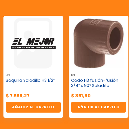
H3
H3
Codo H3 fusión-fusión
Boquilla Saladillo H3 1/2″
3/4″ x 90º Saladillo
$
7.555,27
$
851,60
AÑADIR AL CARRITO
AÑADIR AL CARRITO