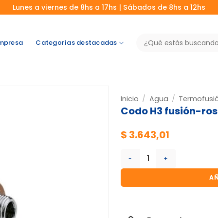
Lunes a viernes de 8hs a 17hs | Sábados de 8hs a 12hs
Buscar
mpresa
Categorías destacadas
por:
Inicio
/
Agua
/
Termofusi
Codo H3 fusión-rosc
$
3.643,01
Codo H3 fusión-rosca metal
AÑ