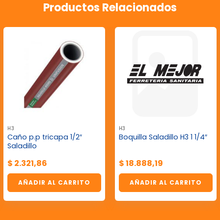
Productos Relacionados
H3
H3
Caño p.p tricapa 1/2″
Boquilla Saladillo H3 1 1/4″
Saladillo
$
2.321,86
$
18.888,19
AÑADIR AL CARRITO
AÑADIR AL CARRITO