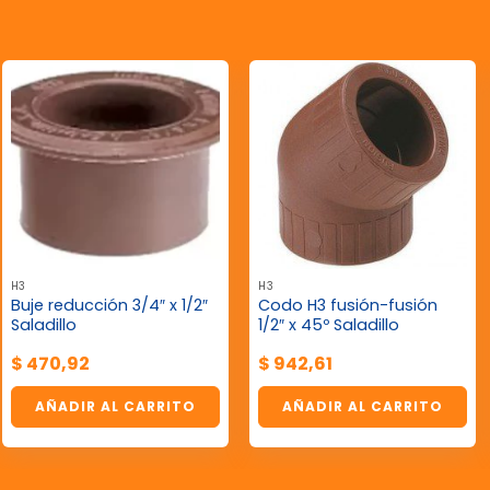
H3
H3
Buje reducción 3/4″ x 1/2″
Codo H3 fusión-fusión
Saladillo
1/2″ x 45º Saladillo
$
470,92
$
942,61
AÑADIR AL CARRITO
AÑADIR AL CARRITO