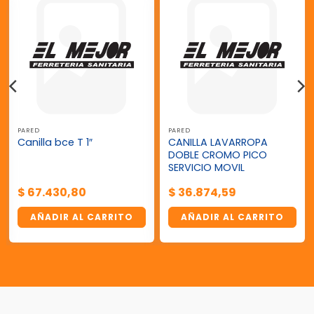
PARED
PARED
CANILLA LAVARROPA
Canilla bce T 1″
DOBLE CROMO PICO
SERVICIO MOVIL
$
67.430,80
$
36.874,59
AÑADIR AL CARRITO
AÑADIR AL CARRITO