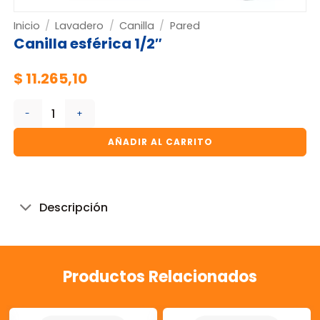
Inicio
/
Lavadero
/
Canilla
/
Pared
Canilla esférica 1/2″
$
11.265,10
Canilla esférica 1/2" cantidad
AÑADIR AL CARRITO
Descripción
Productos Relacionados