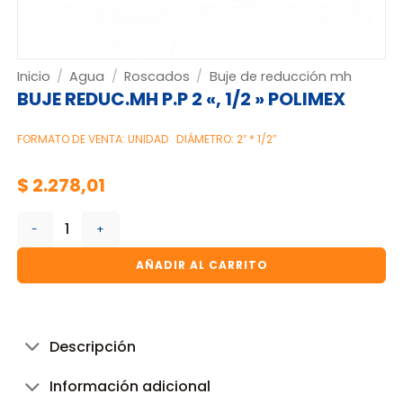
Inicio
/
Agua
/
Roscados
/
Buje de reducción mh
BUJE REDUC.MH P.P 2 «, 1/2 » POLIMEX
FORMATO DE VENTA: UNIDAD
DIÁMETRO: 2″ * 1/2″
$
2.278,01
BUJE REDUC.MH P.P 2 ", 1/2 " POLIMEX cantidad
AÑADIR AL CARRITO
Descripción
Información adicional