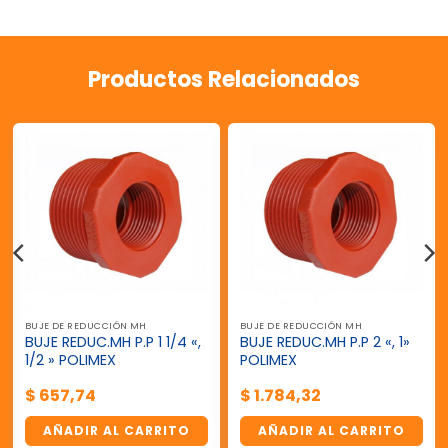
Productos Relacionados
BUJE DE REDUCCIÓN MH
BUJE DE REDUCCIÓN MH
BUJE REDUC.MH P.P 1 1/4 «,
BUJE REDUC.MH P.P 2 «, 1»
1/2 » POLIMEX
POLIMEX
$
657,74
$
1.784,32
AÑADIR AL CARRITO
AÑADIR AL CARRITO