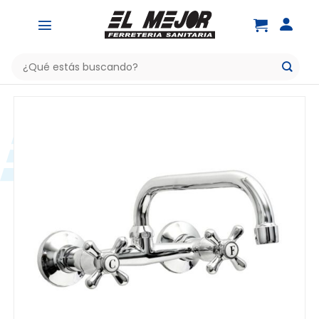
Saltar
al
contenido
Buscar
por: