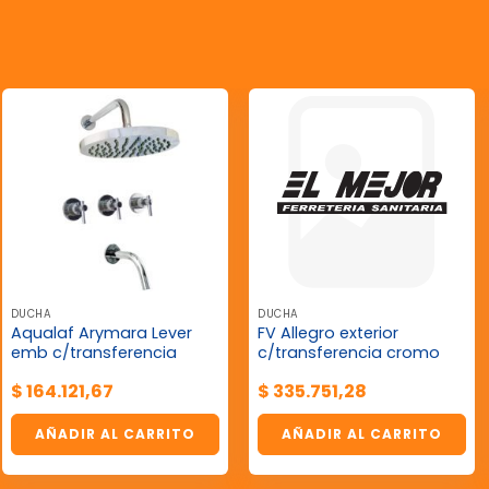
DUCHA
DUCHA
Aqualaf Arymara Lever
FV Allegro exterior
emb c/transferencia
c/transferencia cromo
$
164.121,67
$
335.751,28
AÑADIR AL CARRITO
AÑADIR AL CARRITO