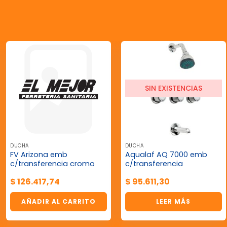
SIN EXISTENCIAS
DUCHA
DUCHA
FV Arizona emb
Aqualaf AQ 7000 emb
c/transferencia cromo
c/transferencia
$
126.417,74
$
95.611,30
AÑADIR AL CARRITO
LEER MÁS