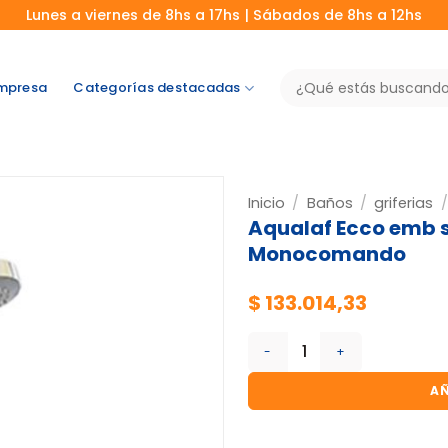
Lunes a viernes de 8hs a 17hs | Sábados de 8hs a 12hs
Buscar
mpresa
Categorías destacadas
por:
Inicio
/
Baños
/
griferias
/
Aqualaf Ecco emb s
Monocomando
$
133.014,33
Aqualaf Ecco emb s/trans
AÑ