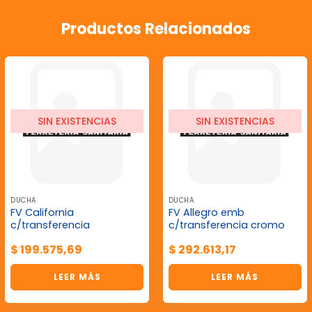
Productos Relacionados
SIN EXISTENCIAS
SIN EXISTENCIAS
DUCHA
DUCHA
FV California
FV Allegro emb
c/transferencia
c/transferencia cromo
$
199.575,69
$
292.613,17
LEER MÁS
LEER MÁS