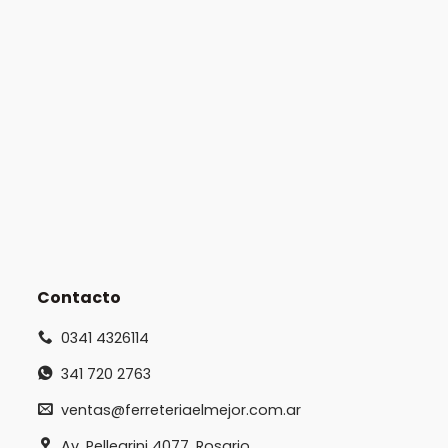
Contacto
0341 4326114
341 720 2763
ventas@ferreteriaelmejor.com.ar
Av. Pellegrini 4077, Rosario