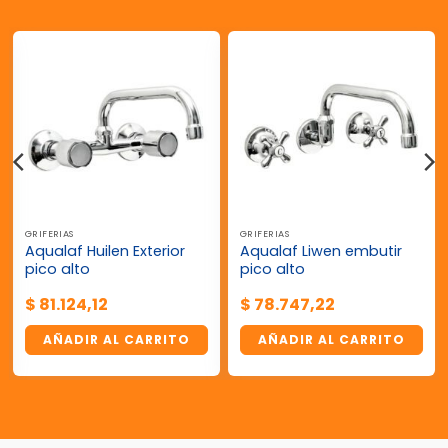
GRIFERIAS
GRIFERIAS
Aqualaf Huilen Exterior
Aqualaf Liwen embutir
pico alto
pico alto
$
81.124,12
$
78.747,22
AÑADIR AL CARRITO
AÑADIR AL CARRITO