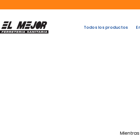
Saltar
al
contenido
Todos los productos
E
Mientras